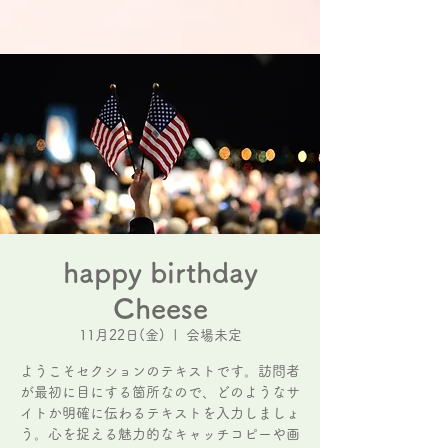
happy birthday
Cheese
11月22日(金)
  |  
会場未定
ようこそセクションのテキストです。訪問者
が最初に目にする箇所なので、どのようなサ
イトか明確に伝わるテキストを入力しましょ
う。心を捉える魅力的なキャッチコピーや画