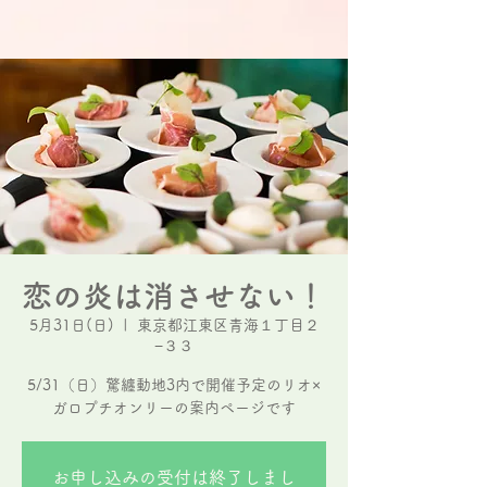
恋の炎は消させない！
5月31日(日)
  |  
東京都江東区青海１丁目２
−３３
5/31（日）驚纏動地3内で開催予定のリオ×
ガロプチオンリーの案内ページです
お申し込みの受付は終了しまし