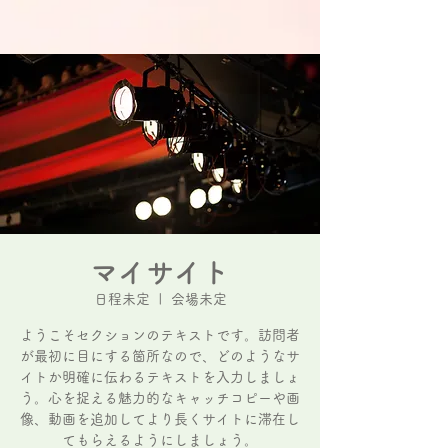
マイサイト
日程未定
  |  
会場未定
ようこそセクションのテキストです。訪問者
が最初に目にする箇所なので、どのようなサ
イトか明確に伝わるテキストを入力しましょ
う。心を捉える魅力的なキャッチコピーや画
像、動画を追加してより長くサイトに滞在し
てもらえるようにしましょう。